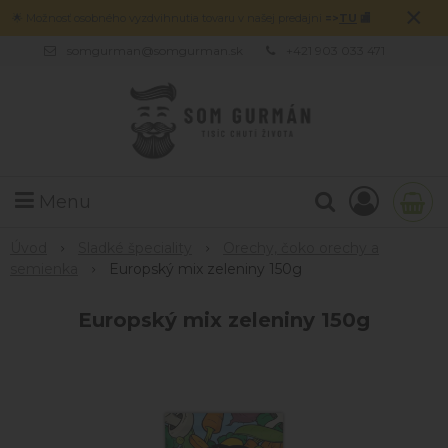
×
🌟 Možnosť osobného vyzdvihnutia tovaru v našej predajni
=>
TU
🏬
somgurman@somgurman.sk
+421 903 033 471
Menu
Úvod
Sladké špeciality
Orechy, čoko orechy a
semienka
Europský mix zeleniny 150g
Europský mix zeleniny 150g