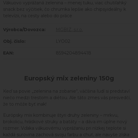
Vákuovo vyprážaná zelenina – menej tuku, viac chutiľahký
snack bez výčitiek, čo chrumka lepšie ako chipsyideálny k
televízii, na cesty alebo do práce
Výrobca/Dovozca:
MGBIZ, s.r.o.
Obj. čislo:
LYO02
EAN:
8594204894418
Europský mix zeleniny 150g
Keď sa povie „zelenina na zobanie“, väčšina ľudí si predstaví
niečo medzi trestom a diétou. Ale táto zmes vás presvedčí,
že to môže byť inak!
Európsky mix kombinuje štyri druhy zeleniny – mrkvu,
brokolicu, hráškové struky a batáty – a dáva im úplne nový
rozmer. Vďaka vákuovému vyprážaniu pri nízkej teplote si
každá surovina zachová svoju farbu a chuť, ale navyše získa