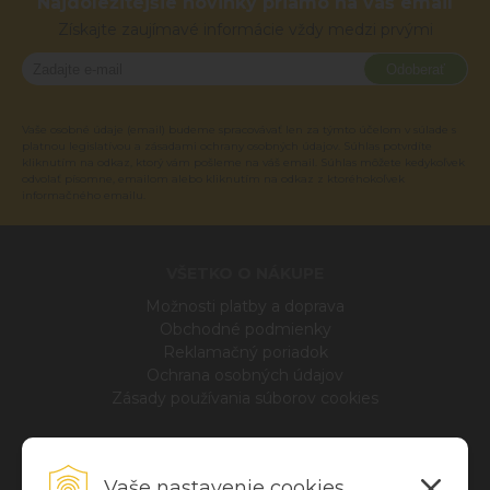
Najdôležitejšie novinky priamo na váš email
Získajte zaujímavé informácie vždy medzi prvými
Odoberať
Vaše osobné údaje (email) budeme spracovávať len za týmto účelom v súlade s
platnou legislatívou a zásadami ochrany osobných údajov. Súhlas potvrdíte
kliknutím na odkaz, ktorý vám pošleme na váš email. Súhlas môžete kedykoľvek
odvolať písomne, emailom alebo kliknutím na odkaz z ktoréhokoľvek
informačného emailu.
VŠETKO O NÁKUPE
Možnosti platby a doprava
Obchodné podmienky
Reklamačný poriadok
Ochrana osobných údajov
Zásady používania súborov cookies
INFO
Vaše nastavenie cookies