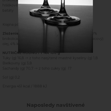
brokolica
hráškové struky
batáty
Krajina pôvodu: mimo EÚ
Zloženie:
80% zelenina (40% batáty, 40% mrkva, 10%
brokolica, 10% hráškovej struky), 16% rastlinný (slnečnicový)
olej, 4% kukuričný sirup
NUTRIČNÉ HODNOTY NA 100 g
Tuky (g) 16,8 -> z toho nasýtené mastné kyseliny (g) 1,8
Bielkoviny (g) 3,8
Sacharidy (g) 70,7 -> z toho cukry (g) 17
Soľ (g) 0,2
Energia 451 kcal / 1888 kJ
Naposledy navštívené