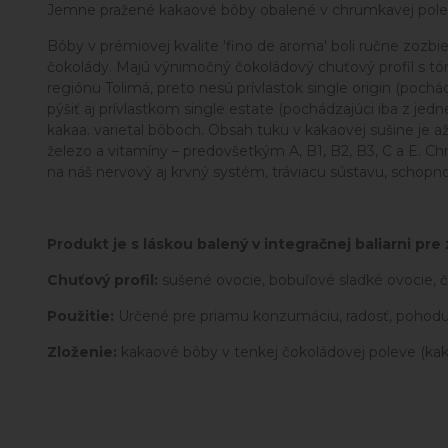
Jemne pražené kakaové bôby obalené v chrumkavej polev
Bôby v prémiovej kvalite 'fino de aroma' boli ručne zoz
čokolády. Majú výnimočný čokoládový chuťový profil s t
regiónu Tolimá, preto nesú prívlastok single origin (poch
pýšiť aj prívlastkom single estate (pochádzajúci iba z jedn
kakaa. varietal bôboch. Obsah tuku v kakaovej sušine je a
železo a vitamíny – predovšetkým A, B1, B2, B3, C a E. 
na náš nervový aj krvný systém, tráviacu sústavu, schopno
Produkt je s láskou balený v integračnej baliarni pr
Chuťový profil:
sušené ovocie, bobuľové sladké ovocie, č
Použitie:
Určené pre priamu konzumáciu, radosť, pohodu 
Zloženie:
kakaové bôby v tenkej čokoládovej poleve (kak