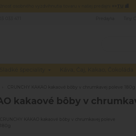
žnosť osobného vyzdvihnutia tovaru v našej predajni
=>
TU
🏬
03 033 471
Predajňa
Tiny 
Sladké špeciality
Káva, Čaj, Kakao, Čokoláda
CRUNCHY KAKAO kakaové bôby v chrumkavej poleve 180g
 kakaové bôby v chrumkav
CRUNCHY KAKAO kakaové bôby v chrumkavej poleve
180g