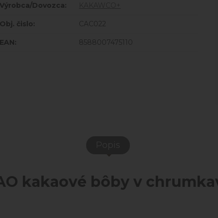
Výrobca/Dovozca:
KAKAWCO+
Obj. čislo:
CAC022
EAN:
8588007475110
Popis
 kakaové bôby v chrumkav