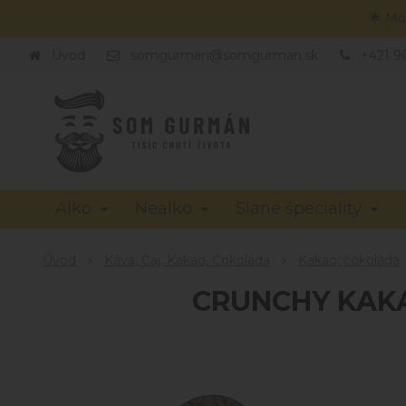
🌟 Mo
Úvod
somgurman@somgurman.sk
+421 9
Alko
Nealko
Slané špeciality
Úvod
Káva, Čaj, Kakao, Čokoláda
Kakao, čokoláda
CRUNCHY KAKAO