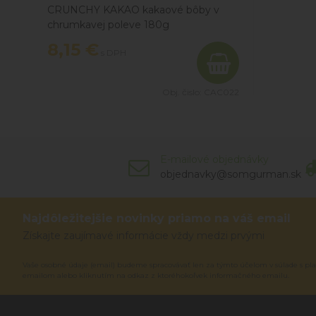
CRUNCHY KAKAO kakaové bôby v
chrumkavej poleve 180g
8,15 €
s DPH
Obj. čislo:
CAC022
E-mailové objednávky
objednavky@somgurman.sk
Najdôležitejšie novinky priamo na váš email
Získajte zaujímavé informácie vždy medzi prvými
Vaše osobné údaje (email) budeme spracovávať len za týmto účelom v súlade s pla
emailom alebo kliknutím na odkaz z ktoréhokoľvek informačného emailu.