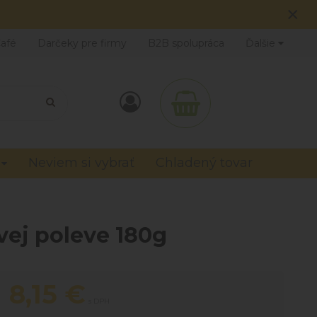
×
Café
Darčeky pre firmy
B2B spolupráca
Ďalšie
Neviem si vybrať
Chladený tovar
ej poleve 180g
8,15
€
s DPH