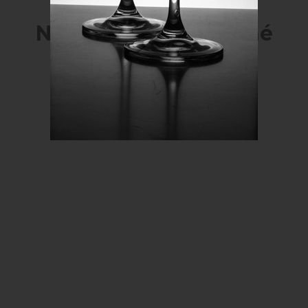
Naposledy navštívené