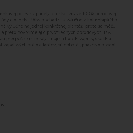
rumkavej poleve z panely a tenkej vrstve 100% odrodovej
lády a panely. Bôby pochádzajú výlučne z kolumbijského
rané výlučne na jednej konkrétnej plantáži, preto sa môžu
lo, a preto hovoríme aj o prvotriednych odrodových, tzv.
u prospešné minerály – najmä horčík, vápnik, draslík a
zápalových antioxidantov, sú bohaté , priaznivo pôsobí
ny)