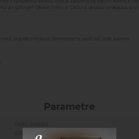
mesi s vyváženou dávkou chilli je založená na bielom korení a z
ol pri grilovaní! Okrem iného je Čertova desiata vynikajúca aj s
, med, regulátor kyslosti: fermentačný ocot, soľ, chilli, korenie.
.
Parametre
Česká republika
0,395 kg