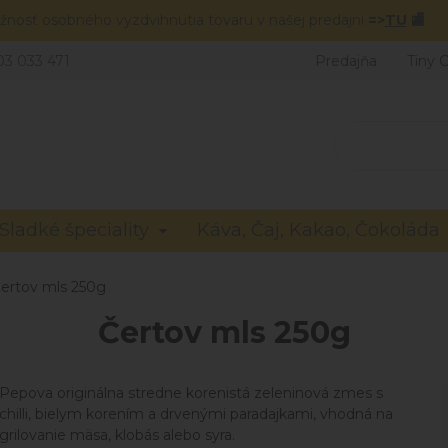
žnosť osobného vyzdvihnutia tovaru v našej predajni
=>
TU
🏬
03 033 471
Predajňa
Tiny 
Sladké špeciality
Káva, Čaj, Kakao, Čokoláda
ertov mls 250g
Čertov mls 250g
Pepova originálna stredne korenistá zeleninová zmes s
chilli, bielym korením a drvenými paradajkami, vhodná na
grilovanie mäsa, klobás alebo syra.