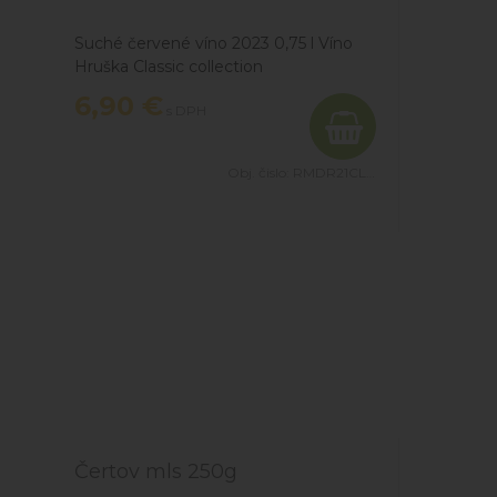
Suché červené víno 2023 0,75 l Víno
Hruška Classic collection
6,90
€
s DPH
Obj. čislo:
RMDR21CLAS
Čertov mls 250g