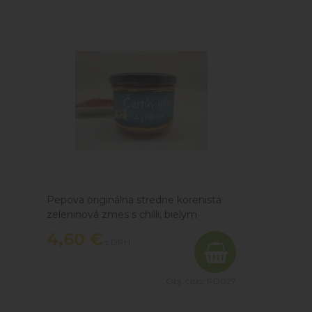
Pepova originálna stredne korenistá
zeleninová zmes s chilli, bielym
korením a drvenými paradajkami,
4,60 €
s DPH
vhodná na grilovanie mäsa, klobás
alebo syra.
Obj. čislo:
PD027