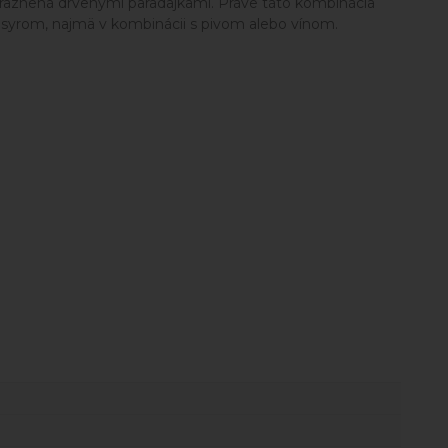
výraznená drvenými paradajkami. Práve táto kombinácia
o syrom, najmä v kombinácii s pivom alebo vínom.