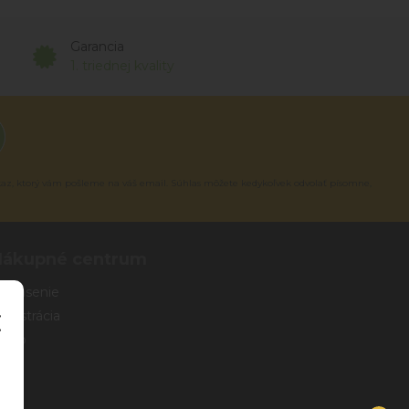
Garancia
1. triednej kvality
kaz, ktorý vám pošleme na váš email. Súhlas môžete kedykoľvek odvolať písomne,
Nákupné centrum
rihlásenie
egistrácia
eslo