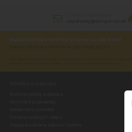
E-mailové objednávky
objednavky@somgurman.sk
Najdôležitejšie novinky priamo na váš email
Získajte zaujímavé informácie vždy medzi prvými
Vaše osobné údaje (email) budeme spracovávať len za týmto účelom v súlade s pla
emailom alebo kliknutím na odkaz z ktoréhokoľvek informačného emailu.
Všetko o nákupe
Možnosti platby a doprava
Obchodné podmienky
Reklamačný poriadok
Ochrana osobných údajov
Zásady používania súborov cookies