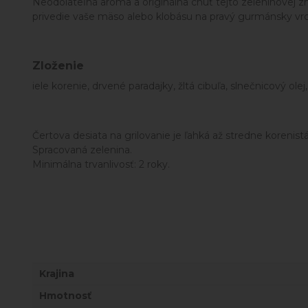
Neodolateľná aróma a originálna chuť tejto zeleninovej z
privedie vaše mäso alebo klobásu na pravý gurmánsky vrch
Zloženie
iele korenie, drvené paradajky, žltá cibuľa, slnečnicový olej
Čertova desiata na grilovanie je ľahká až stredne korenistá
Spracovaná zelenina.
Minimálna trvanlivosť: 2 roky.
Krajina
Hmotnosť