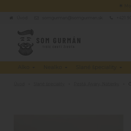
🌟 Mo
Úvod
somgurman@somgurman.sk
+421 9
Alko
Nealko
Slané špeciality
Úvod
Slané špeciality
Pestá, Ajvary, Nátierky
Č