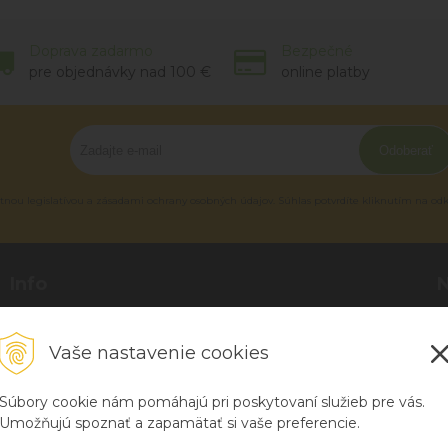
Doprava zadarmo
Bezpečné
pre objednávky nad 100 €
online platby
Odoberať
tnou legislatívou a zásadami ochrany osobných údajov. Súhlas potvrdíte kliknutím na od
Info
Blog
P
O nás
R
Vaše nastavenie cookies
Kontakt
H
Súbory cookie nám pomáhajú pri poskytovaní služieb pre vás.
Umožňujú spoznať a zapamätať si vaše preferencie.