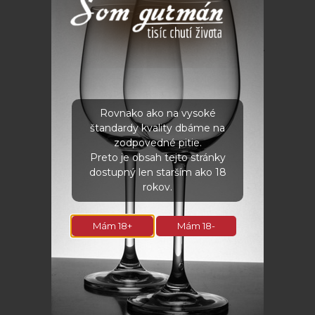
Súvisiace produkty
Rovnako ako na vysoké
štandardy kvality dbáme na
zodpovedné pitie.
Preto je obsah tejto stránky
dostupný len starším ako 18
rokov.
Mám 18+
Mám 18-