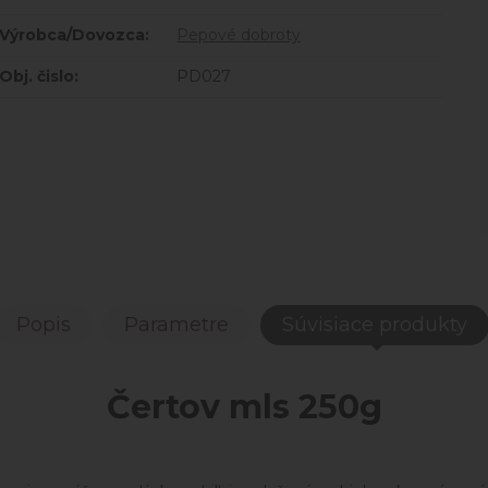
Výrobca/Dovozca:
Pepové dobroty
Obj. čislo:
PD027
Popis
Parametre
Súvisiace produkty
Čertov mls 250g