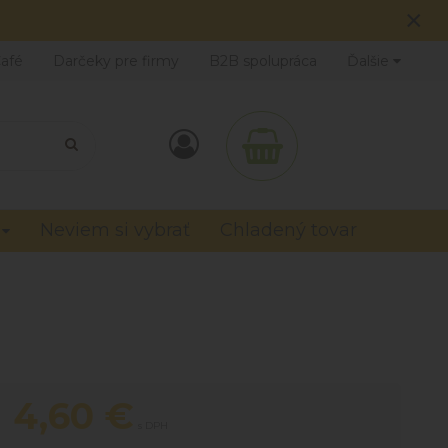
×
Café
Darčeky pre firmy
B2B spolupráca
Ďalšie
Neviem si vybrať
Chladený tovar
4,60
€
s DPH