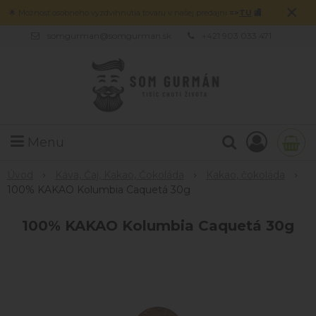
×
🌟 Možnosť osobného vyzdvihnutia tovaru v našej predajni
=>
TU
🏬
somgurman@somgurman.sk
+421 903 033 471
Menu
Úvod
Káva, Čaj, Kakao, Čokoláda
Kakao, čokoláda
100% KAKAO Kolumbia Caquetá 30g
100% KAKAO Kolumbia Caquetá 30g