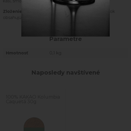
kaší, smoothies a koláčikov.
Zloženie:
neodtučnený nealkalizovaný kakaový prášok
obsahujúci až 52% kakaového masla
Parametre
Hmotnosť
0,1 kg
Naposledy navštívené
100% KAKAO Kolumbia
Caquetá 30g