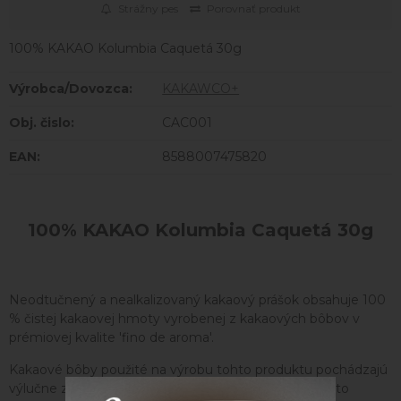
Strážny pes
Porovnať produkt
100% KAKAO Kolumbia Caquetá 30g
Výrobca/Dovozca:
KAKAWCO+
Obj. čislo:
CAC001
EAN:
8588007475820
100% KAKAO Kolumbia Caquetá 30g
Neodtučnený a nealkalizovaný kakaový prášok obsahuje 100
% čistej kakaovej hmoty vyrobenej z kakaových bôbov v
prémiovej kvalite 'fino de aroma'.
Kakaové bôby použité na výrobu tohto produktu pochádzajú
výlučne z kolumbijského regiónu Caquetá, preto tento