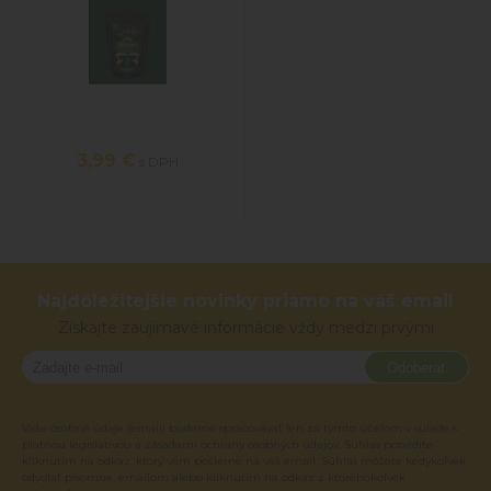
3,99 €
s DPH
Najdôležitejšie novinky priamo na váš email
Získajte zaujímavé informácie vždy medzi prvými
Odoberať
Vaše osobné údaje (email) budeme spracovávať len za týmto účelom v súlade s
platnou legislatívou a zásadami ochrany osobných údajov. Súhlas potvrdíte
kliknutím na odkaz, ktorý vám pošleme na váš email. Súhlas môžete kedykoľvek
odvolať písomne, emailom alebo kliknutím na odkaz z ktoréhokoľvek