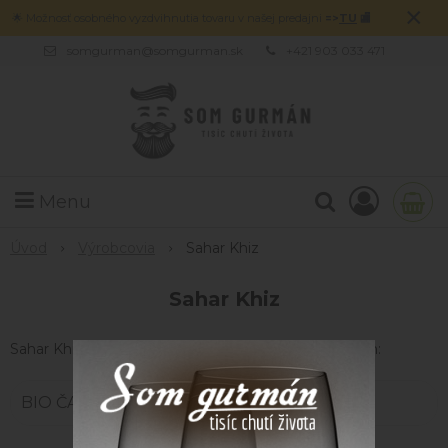
×
🌟 Možnosť osobného vyzdvihnutia tovaru v našej predajni
=>
TU
🏬
somgurman@somgurman.sk
+421 903 033 471
Menu
Úvod
Výrobcovia
Sahar Khiz
Sahar Khiz
Sahar Khiz sú zastúpené v nasledujúcich kategóriach:
BIO ČAJE