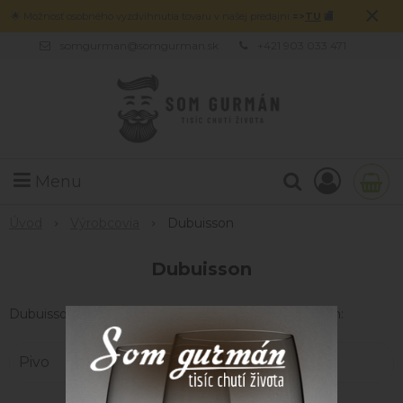
×
🌟 Možnosť osobného vyzdvihnutia tovaru v našej predajni
=>
TU
🏬
somgurman@somgurman.sk
+421 903 033 471
Menu
Úvod
Výrobcovia
Dubuisson
Dubuisson
Dubuisson sú zastúpené v nasledujúcich kategóriach:
Pivo