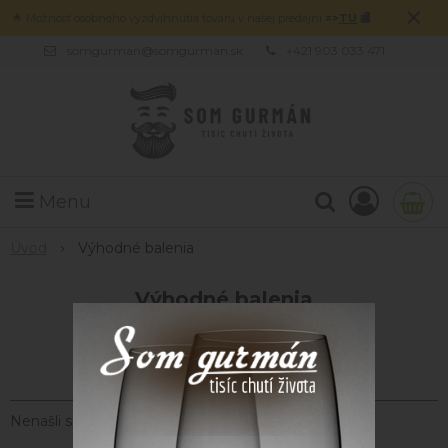
×
🌟 Možnosť osobného vyzdvihnutia tovaru v našej predajni
=>
TU
🏬
somgurman@somgurman.sk
+421 903 033 471
Menu
Úvod
Výhodné balenia
Výhodné balenia
Nenašli sa žiadne produkty.